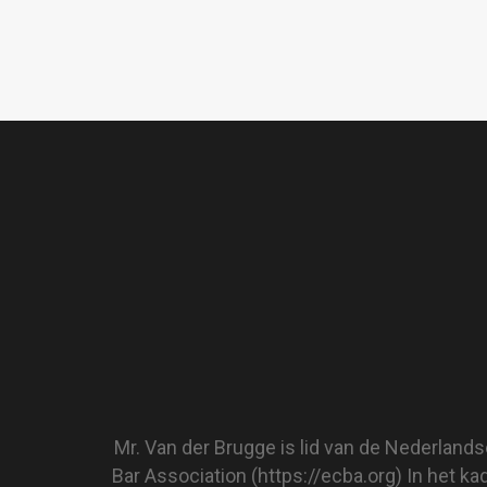
Mr. Van der Brugge is lid van de Nederland
Bar Association (
https://ecba.org)
In het ka