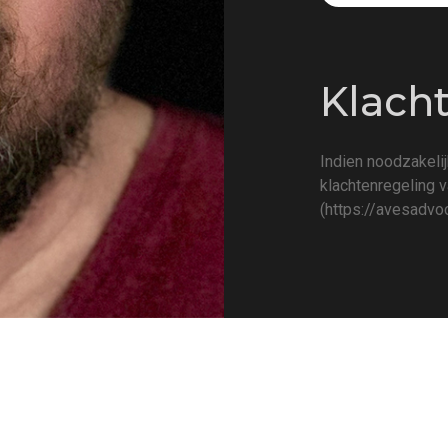
Klach
Indien noodzakelij
klachtenregeling 
(
https://avesadvoc