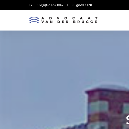
BEL: +31(0)62 123 1814
JF@AVDB.NL