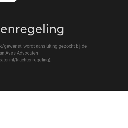
tenregeling
k/gewenst, wordt aansluiting gezocht bij de
van Aves Advocaten
aten.nl/klachtenregeling
).