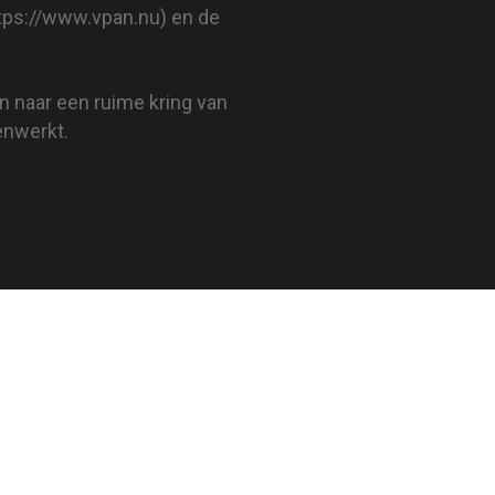
tps://www.vpan.nu
) en de
en naar een ruime kring van
enwerkt.