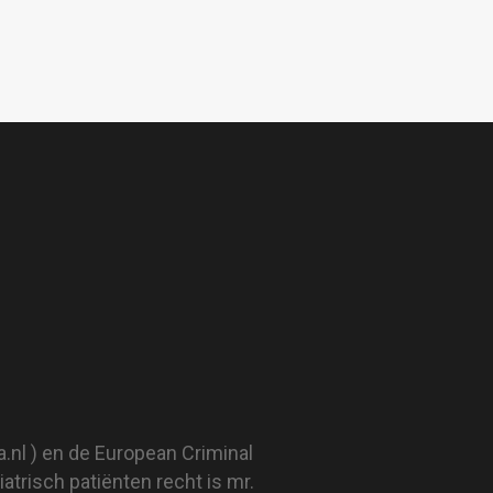
.nl
) en de European Criminal
trisch patiënten recht is mr.