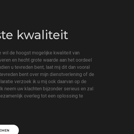
e kwaliteit
 wil de hoogst mogelijke kwaliteit van
everen en hecht grote waarde aan het oordeel
Indien u tevreden bent, laat mij dit dan vooral
tevreden bent over mijn dienstverlening of de
aratie verzoek ik u mij ook daarvan op de
 Ik neem uw klachten bijzonder serieus en zal
 gezamenlijk overleg tot een oplossing te
EMEN