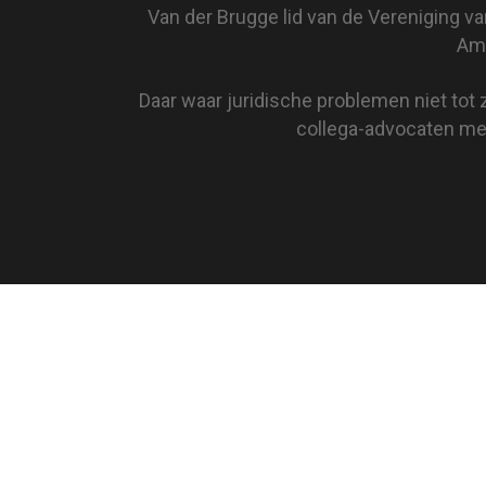
Van der Brugge lid van de Vereniging v
Ams
Daar waar juridische problemen niet tot 
collega-advocaten met