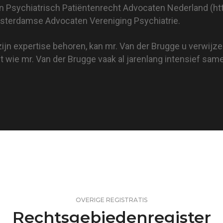
an Psychiatrisch Patiëntenrecht Advocaten Nederland (
ht
terdamse Advocaten Vereniging Psychiatrie.
zijn expertise behoren, kan mr. Van der Brugge u verwijz
 wie mr. Van der Brugge vaak al jarenlang intensief sam
OVERIGE REGISTRATIS
Rechtsgebiedenregister